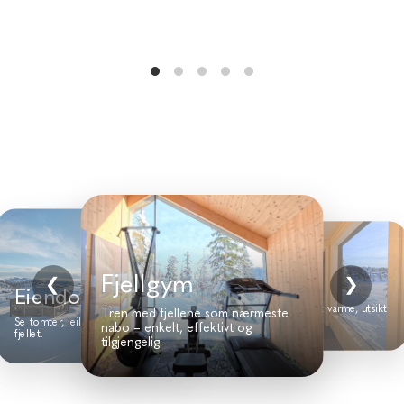
Fjellgym
Badstue
❮
❯
Eiendom
Senk skuldrene og nyt varme, utsikt
Tren med fjellene som nærmeste
og ekte fjellro.
Se tomter, leiligheter og hytter på
nabo – enkelt, effektivt og
fjellet.
tilgjengelig.