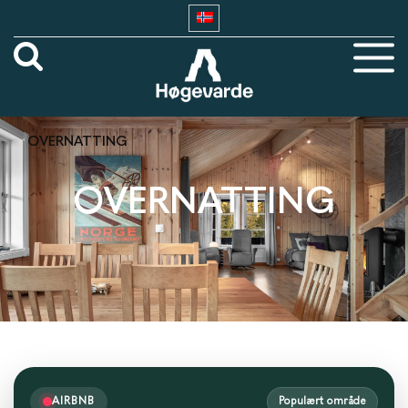
OVERNATTING
OVERNATTING
AIRBNB
Populært område