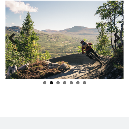
Prev
Nex
ious
t