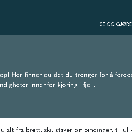
SE OG GJØRE
p! Her finner du det du trenger for å ferdes
digheter innenfor kjøring i fjell.
alt fra brett, ski, staver og bindinger, til ul