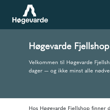
Høgevarde Fjellshop
Velkommen til Høgevarde Fjellsho
dager — og ikke minst alle nødven
Hos Høgevarde Fjellshop finner du 