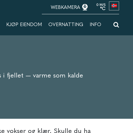
0 M/S
WEBKAMERA
°C
KJØP EIENDOM
OVERNATTING
INFO
 i fjellet — varme som kalde
ike vokser og klær. Skulle du ha