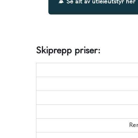
Se alt av utleieutstyr her
Skiprepp priser:
Ren