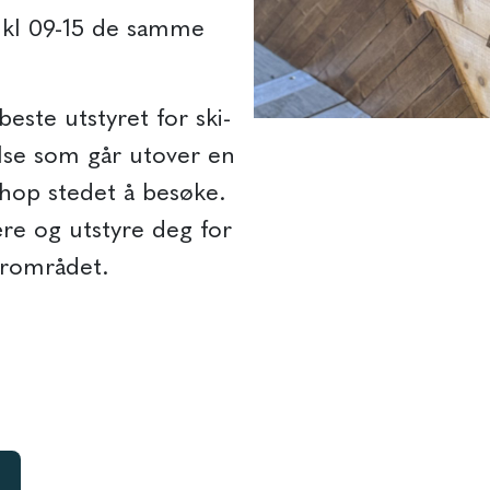
 kl 09-15 de samme
este utstyret for ski-
lse som går utover en
shop stedet å besøke.
ære og utstyre deg for
ærområdet.