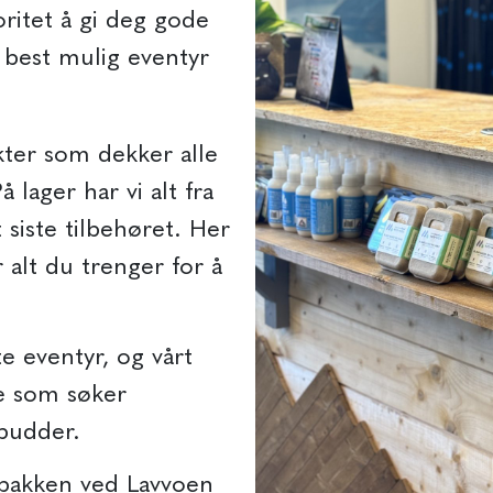
oritet å gi deg gode
r best mulig eventyr
kter som dekker alle
å lager har vi alt fra
 siste tilbehøret. Her
 alt du trenger for å
te eventyr, og vårt
de som søker
 pudder.
 bakken ved Lavvoen