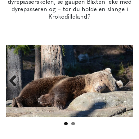
dyrepasserskolen, se gaupen Blixten leke med
dyrepasseren og – tør du holde en slange i
Krokodilleland?
Prev
Nex
ious
t