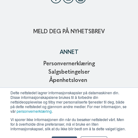
MELD DEG PÅ NYHETSBREV
ANNET
Personvernerklæring
Salgsbetingelser
Åpenhetsloven
Copyright © 2024
Dette nettstedet lagrer informasjonskapsler på datamaskinen din.
Disse informasjonskapslene brukes til å forbedre din
Webdesign and development of Affinitet AS
nettsideopplevelse og tilby mer personaliserte tjenester til deg, både
på dette nettstedet og gjennom andre medier. For mer informasjon, se
vår
personvernerklæring
.
Vi sporer ikke informasjonen din når du besøker nettstedet vårt. Men
KONTAKT OSS
for å overholde dine preferanser, må vi bruke en liten
informasjonskapsel, slik at du ikke blir bedt om å ta dette valget igjen.
All kontaktinformasjon