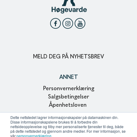
MELD DEG PÅ NYHETSBREV
ANNET
Personvernerklæring
Salgsbetingelser
Åpenhetsloven
Copyright © 2024
Dette nettstedet lagrer informasjonskapsler på datamaskinen din.
Disse informasjonskapslene brukes til å forbedre din
Webdesign and development of Affinitet AS
nettsideopplevelse og tilby mer personaliserte tjenester til deg, både
på dette nettstedet og gjennom andre medier. For mer informasjon, se
vår
personvernerklæring
.