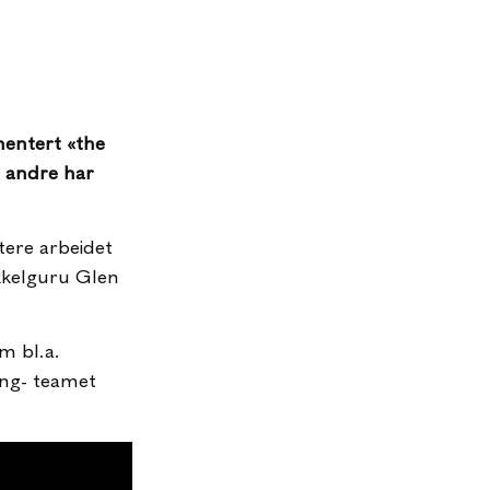
mentert «the
i andre har
tere arbeidet
ykkelguru Glen
m bl.a.
ing- teamet