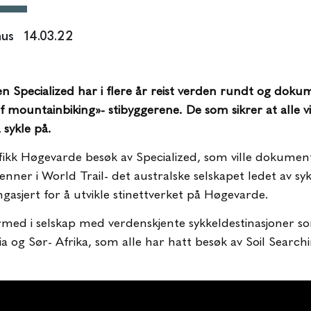
nus
14.03.22
 Specialized har i flere år reist verden rundt og doku
mountainbiking»- stibyggerene. De som sikrer at alle v
 sykle på.
kk Høgevarde besøk av Specialized, som ville dokumen
rvenner i World Trail- det australske selskapet ledet av s
gasjert for å utvikle stinettverket på Høgevarde.
med i selskap med verdenskjente sykkeldestinasjoner so
a og Sør- Afrika, som alle har hatt besøk av Soil Search