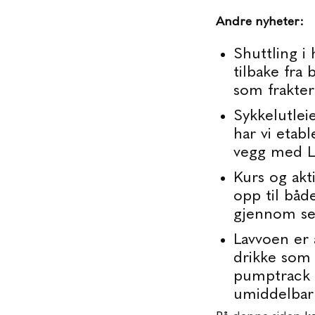
Andre nyheter:
Shuttling i
tilbake fra
som frakter
Sykkelutlei
har vi etabl
vegg med L
Kurs og akti
opp til båd
gjennom s
Lavvoen er 
drikke som p
pumptrack p
umiddelbar