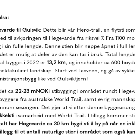
lsa:
evarde til Gulsvik
: Dette blir vår Hero-trail, en flytsti so
ned til avkjøringen til Høgevarde fra riksvei 7. Fra 1100 m
g i sin fulle lengde. Denne stien blir neppe åpnet i full 
t er mulig at deler av den kan tas i bruk. Total lengd
al bygges i 2022 er
13,2 km
, og inneholder ca 600 høy
pektakulært landskap. Start ved Lavvoen, og gå av sykke
strasjonsbygg like ved Gulsviktjern!
 det ca
22-23 mNOK
i stibygging i området rundt Høge
yggere fra australske World Trail, samt øvrig mannskap
gjennom sesongen. Det gjør at vi etter denne byggesesonge
kelsti
i samarbeid med World Trail. I tillegg kommer st
talt har Høgevarde ca 30 km bygd sti å by på når en ink
 tillegg til et antall naturlige stier i området som også kan