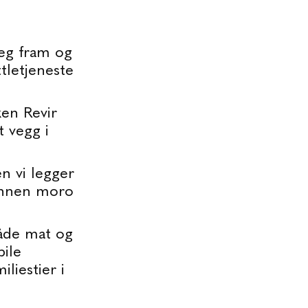
deg fram og
ttletjeneste
ken Revir
t vegg i
en vi legger
 annen moro
både mat og
bile
liestier i