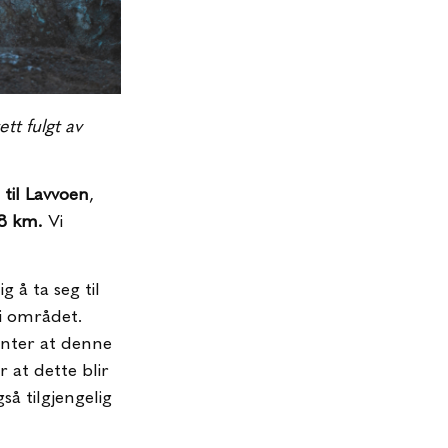
ett fulgt av
 til Lavvoen
,
,8 km.
Vi
 å ta seg til
 i området.
enter at denne
 at dette blir
så tilgjengelig