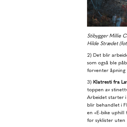
Stibygger Millie Ca
Hilde Strædet (fo
2) Det blir arbei
som også ble påbe
forventer åpning
3)
Klatresti fra L
toppen av stinett
Arbeidet starter 
blir behandlet i 
en «E-bike uphill 
for syklister ute