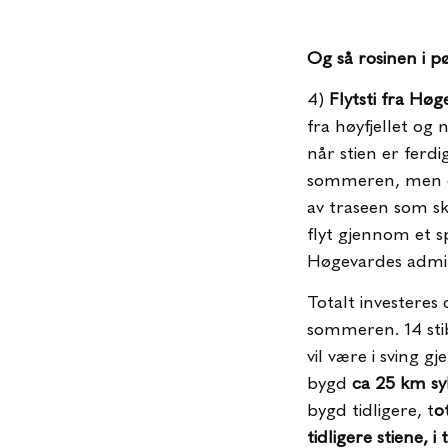
Og så rosinen i pø
4)
Flytsti fra Høg
fra høyfjellet og 
når stien er ferdi
sommeren, men de
av traseen som sk
flyt gjennom et s
Høgevardes admini
Totalt investeres
sommeren. 14 stib
vil være i sving 
bygd
ca 25 km syk
bygd tidligere, t
o
tidligere stiene, i