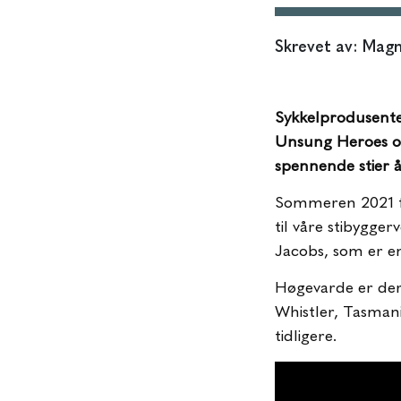
Skrevet av: Mag
Sykkelprodusenten
Unsung Heroes of 
spennende stier å
Sommeren 2021 fi
til våre stibygge
Jacobs, som er en
Høgevarde er der
Whistler, Tasmani
tidligere.