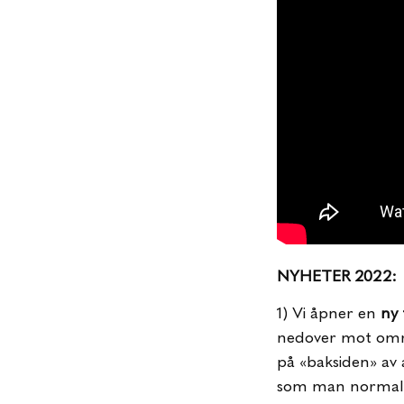
NYHETER 2022:
1) Vi åpner en
ny 
nedover mot områ
på «baksiden» av
som man normalt s