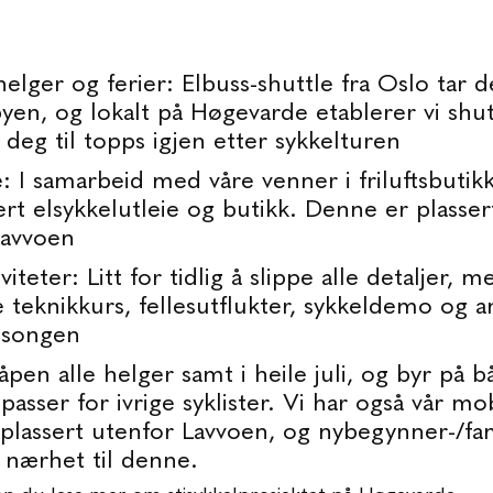
 helger og ferier: Elbuss-shuttle fra Oslo tar 
 byen, og lokalt på Høgevarde etablerer vi shu
 deg til topps igjen etter sykkelturen
e: I samarbeid med våre venner i friluftsbutik
ert elsykkelutleie og butikk. Denne er plasser
avvoen
viteter: Litt for tidlig å slippe alle detaljer, m
e teknikkurs, fellesutflukter, sykkeldemo og
esongen
åpen alle helger samt i heile juli, og byr på 
asser for ivrige syklister. Vi har også vår mo
lassert utenfor Lavvoen, og nybegynner-/fami
 nærhet til denne.