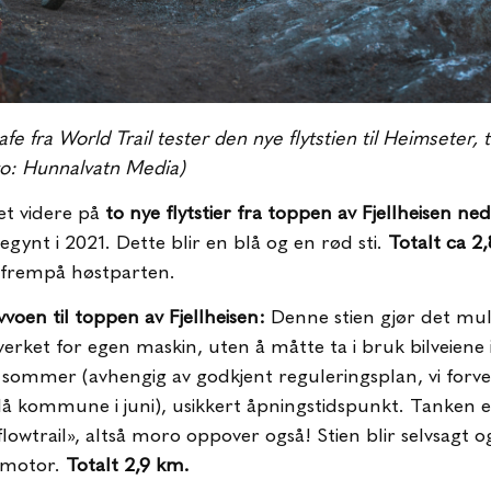
fe fra World Trail tester den nye flytstien til Heimseter, t
to: Hunnalvatn Media)
det videre på
to nye flytstier fra toppen av Fjellheisen ned
gynt i 2021. Dette blir en blå og en rød sti.
Totalt ca 2
 frempå høstparten.
avvoen til toppen av Fjellheisen:
Denne stien gjør det mulig
verket for egen maskin, uten å måtte ta i bruk bilveiene
i sommer (avhengig av godkjent reguleringsplan, vi forv
Flå kommune i juni), usikkert åpningstidspunkt. Tanken er
flowtrail», altså moro oppover også! Stien blir selvsagt og
n motor.
Totalt 2,9 km.