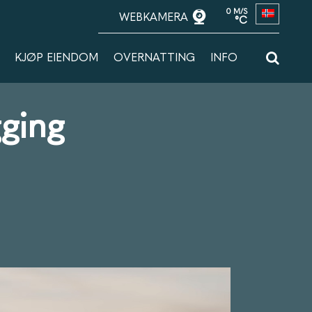
0 M/S
WEBKAMERA
°C
KJØP EIENDOM
OVERNATTING
INFO
ging