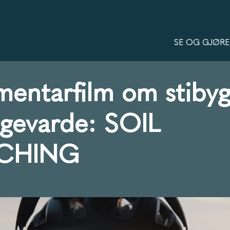
SE OG GJØRE
entarfilm om stibyg
gevarde: SOIL
CHING