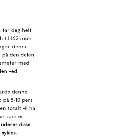
m tar deg helt
oh til 162 moh
lengde denne
e på den delen
demeter med
len ved
varde denne
 på 8-10 pers
n totalt vil ha
ier som er
luderer disse
 sykles.