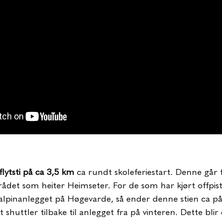
flytsti på ca 3,5 km
ca rundt skoleferiestart. Denne går 
det som heiter Heimseter. For de som har kjørt offpist
 alpinanlegget på Høgevarde, så ender denne stien ca p
huttler tilbake til anlegget fra på vinteren. Dette blir