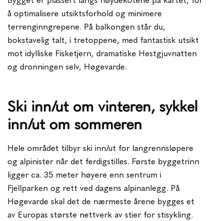
Bygget er plassert langs høydekotene på kartet, for
å optimalisere utsiktsforhold og minimere
terrenginngrepene. På balkongen står du,
bokstavelig talt, i tretoppene, med fantastisk utsikt
mot idylliske Fisketjern, dramatiske Hestgjuvnatten
og dronningen selv, Høgevarde.
Ski inn/ut om vinteren, sykkel
inn/ut om sommeren
Hele området tilbyr ski inn/ut for langrennsløpere
og alpinister når det ferdigstilles. Første byggetrinn
ligger ca. 35 meter høyere enn sentrum i
Fjellparken og rett ved dagens alpinanlegg. På
Høgevarde skal det de nærmeste årene bygges et
av Europas største nettverk av stier for stisykling.