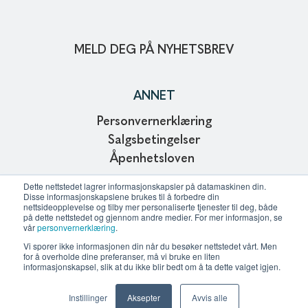
MELD DEG PÅ NYHETSBREV
ANNET
Personvernerklæring
Salgsbetingelser
Åpenhetsloven
Copyright © 2024
Dette nettstedet lagrer informasjonskapsler på datamaskinen din.
Disse informasjonskapslene brukes til å forbedre din
Webdesign and development of Affinitet AS
nettsideopplevelse og tilby mer personaliserte tjenester til deg, både
på dette nettstedet og gjennom andre medier. For mer informasjon, se
vår
personvernerklæring
.
Vi sporer ikke informasjonen din når du besøker nettstedet vårt. Men
KONTAKT OSS
for å overholde dine preferanser, må vi bruke en liten
informasjonskapsel, slik at du ikke blir bedt om å ta dette valget igjen.
All kontaktinformasjon
Instillinger
Aksepter
Avvis alle