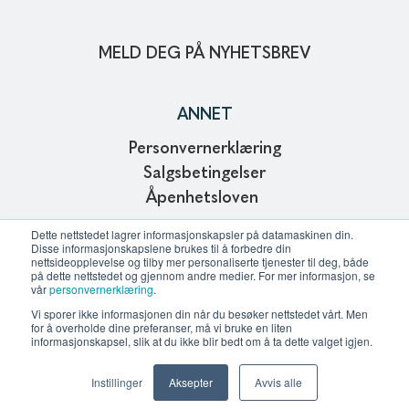
MELD DEG PÅ NYHETSBREV
ANNET
Personvernerklæring
Salgsbetingelser
Åpenhetsloven
Copyright © 2024
Dette nettstedet lagrer informasjonskapsler på datamaskinen din.
Disse informasjonskapslene brukes til å forbedre din
Webdesign and development of Affinitet AS
nettsideopplevelse og tilby mer personaliserte tjenester til deg, både
på dette nettstedet og gjennom andre medier. For mer informasjon, se
vår
personvernerklæring
.
Vi sporer ikke informasjonen din når du besøker nettstedet vårt. Men
KONTAKT OSS
for å overholde dine preferanser, må vi bruke en liten
informasjonskapsel, slik at du ikke blir bedt om å ta dette valget igjen.
All kontaktinformasjon
Instillinger
Aksepter
Avvis alle