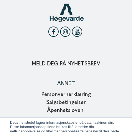
MELD DEG PÅ NYHETSBREV
ANNET
Personvernerklæring
Salgsbetingelser
Åpenhetsloven
Copyright © 2024
Dette nettstedet lagrer informasjonskapsler på datamaskinen din.
Disse informasjonskapslene brukes til å forbedre din
Webdesign and development of Affinitet AS
nettsideopplevelse og tilby mer personaliserte tjenester til deg, både