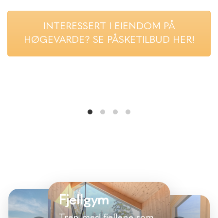
INTERESSERT I EIENDOM PÅ
HØGEVARDE? SE PÅSKETILBUD HER!
Fjellgym
Badstue
Tren med fjellene som