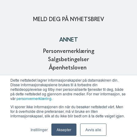
MELD DEG PÅ NYHETSBREV
ANNET
Personvernerklæring
Salgsbetingelser
Åpenhetsloven
Copyright © 2024
Dette nettstedet lagrer informasjonskapsler på datamaskinen din.
Disse informasjonskapslene brukes til å forbedre din
Webdesign and development of Affinitet AS
nettsideopplevelse og tilby mer personaliserte tjenester til deg, både
på dette nettstedet og gjennom andre medier. For mer informasjon, se
vår
personvernerklæring
.
Vi sporer ikke informasjonen din når du besøker nettstedet vårt. Men
KONTAKT OSS
for å overholde dine preferanser, må vi bruke en liten
informasjonskapsel, slik at du ikke blir bedt om å ta dette valget igjen.
All kontaktinformasjon
Instillinger
Aksepter
Avvis alle